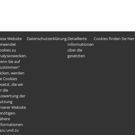
iese Website
Datenschutzerklärung.
Detaillierte
Cookies finden Sie hier
Weitere laden
erwendet
Informationen
ookies zu
über die
nalysezwecken.
gesetzten
enn Sie auf
zustimmen"
licken, werden
ie Cookies
setzt, die wir
r die
uswertung der
utzung
nserer Website
enötigen.
ähere
nformationen
azu und zu