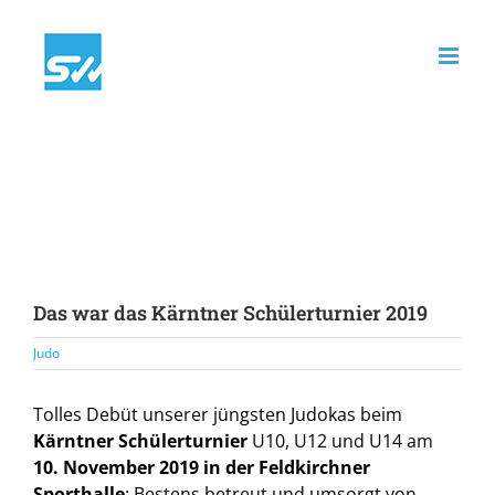
Zum
Inhalt
springen
Das war das Kärntner Schülerturnier 2019
Judo
Tolles Debüt unserer jüngsten Judokas beim
Kärntner Schülerturnier
U10, U12 und U14 am
10. November 2019 in der Feldkirchner
Sporthalle
: Bestens betreut und umsorgt von