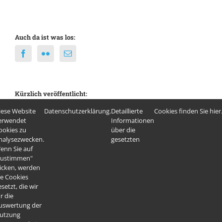
Auch da ist was los:
Kürzlich veröffentlicht:
Judo Bericht 2025/26
iese Website
Datenschutzerklärung.
Detaillierte
Cookies finden Sie hier
erwendet
Informationen
Das war “ALLES LÄUFT 2026”
ookies zu
über die
nalysezwecken.
gesetzten
enn Sie auf
Fit in den Frühling 2026
zustimmen"
licken, werden
ie Cookies
setzt, die wir
r die
uswertung der
utzung